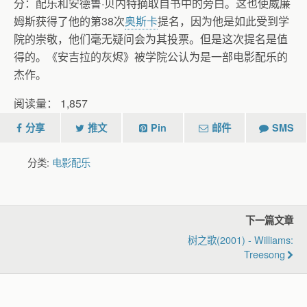
分：配乐和安德鲁·贝内特摘取自书中的旁白。这也使威廉
姆斯获得了他的第38次
奥斯卡
提名，因为他是如此受到学
院的崇敬，他们毫无疑问会为其投票。但是这次提名是值
得的。《安吉拉的灰烬》被学院公认为是一部电影配乐的
杰作。
阅读量：
1,857
分享
推文
Pin
邮件
SMS
分类:
电影配乐
下一篇文章
树之歌(2001) - Williams:
Treesong