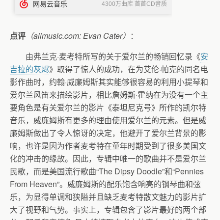
点评
（allmusic.com: Evan Cater）
：
由弗兰克·麦考特所写的关于爱尔兰的畅销回忆录《
安
吉拉的灰烬
》取得了惊人的成功，在为艾伦·帕克的同名电
影作曲时，约翰·威廉姆斯其实能够很容易的利用小提琴和
爱尔兰风笛来描绘影片，相比詹姆斯·霍纳在为没有一个主
要角色是有关爱尔兰的影片《泰坦尼克号》所作的凯尔特
音乐，威廉姆斯有更多的理由使用爱尔兰的元素。但是威
廉姆斯做出了令人惊讶的决定，他避开了爱尔兰背景的影
响，也许是因为作者麦考特在童年时期受到了很多美国文
化的冲击的缘故。因此，专辑中唯一的歌曲并不是爱尔兰
民歌，而是美国流行歌曲“The Dipsy Doodle”和“Pennies
From Heaven”。威廉姆斯的配乐饱含响亮的钢琴曲和弦
乐，为显得单调和狭隘并且缺乏麦考特散文魅力的影片扩
大了视野和气势。事实上，专辑包含了影片最好的两个部