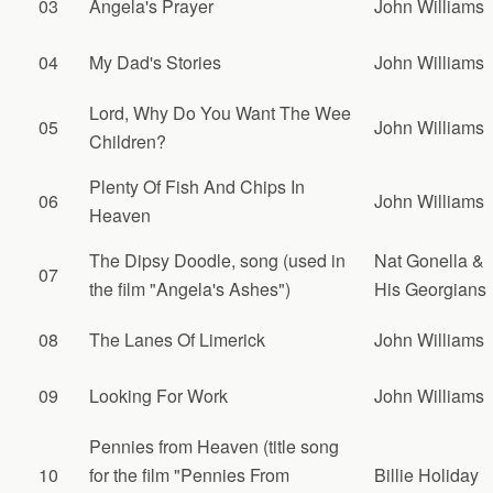
03
Angela's Prayer
John Williams
04
My Dad's Stories
John Williams
Lord, Why Do You Want The Wee
05
John Williams
Children?
Plenty Of Fish And Chips In
06
John Williams
Heaven
The Dipsy Doodle, song (used in
Nat Gonella &
07
the film "Angela's Ashes")
His Georgians
08
The Lanes Of Limerick
John Williams
09
Looking For Work
John Williams
Pennies from Heaven (title song
10
for the film "Pennies From
Billie Holiday