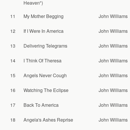
Heaven")
11
My Mother Begging
John Williams
12
If I Were In America
John Williams
13
Delivering Telegrams
John Williams
14
I Think Of Theresa
John Williams
15
Angels Never Cough
John Williams
16
Watching The Eclipse
John Williams
17
Back To America
John Williams
18
Angela's Ashes Reprise
John Williams