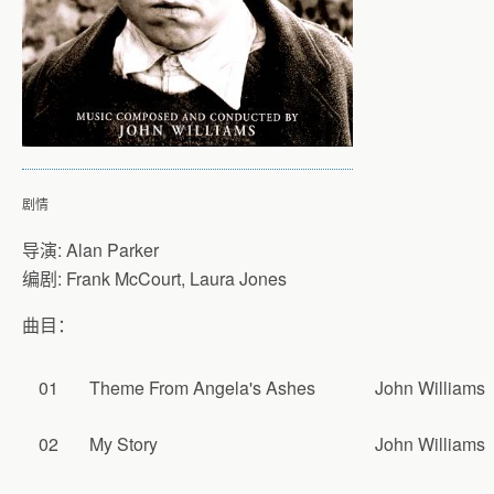
剧情
导演: Alan Parker
编剧: Frank McCourt, Laura Jones
曲目：
01
Theme From Angela's Ashes
John Williams
02
My Story
John Williams