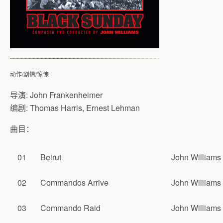
动作/剧情/惊悚
导演: John Frankenheimer
编剧: Thomas Harris, Ernest Lehman
曲目：
01
Beirut
John Williams
02
Commandos Arrive
John Williams
03
Commando Raid
John Williams