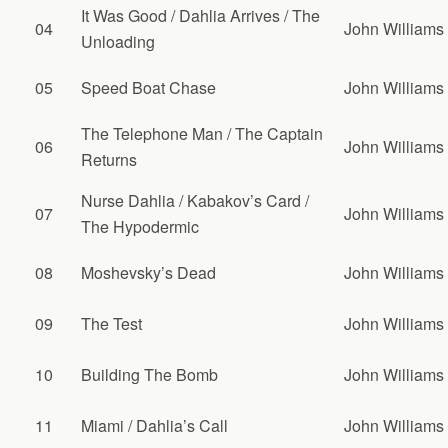
It Was Good / Dahlia Arrives / The
04
John Williams
Unloading
05
Speed Boat Chase
John Williams
The Telephone Man / The Captain
06
John Williams
Returns
Nurse Dahlia / Kabakov’s Card /
07
John Williams
The Hypodermic
08
Moshevsky’s Dead
John Williams
09
The Test
John Williams
10
Building The Bomb
John Williams
11
Miami / Dahlia’s Call
John Williams