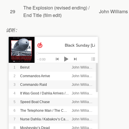
The Explosion (revised ending) /
29
John Williams
End Title (film edit)
试听：