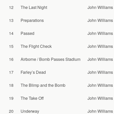
12
The Last Night
John Williams
13
Preparations
John Williams
14
Passed
John Williams
15
The Flight Check
John Williams
16
Airborne / Bomb Passes Stadium
John Williams
17
Farley’s Dead
John Williams
18
The Blimp and the Bomb
John Williams
19
The Take Off
John Williams
20
Underway
John Williams