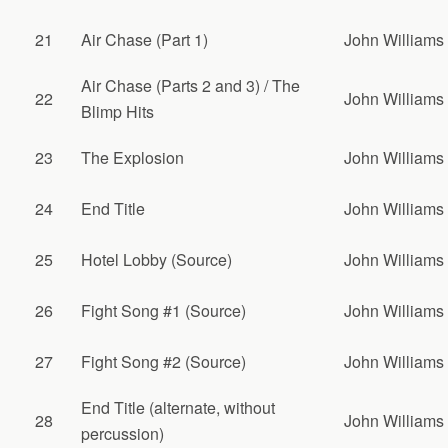
21
Air Chase (Part 1)
John Williams
Air Chase (Parts 2 and 3) / The
22
John Williams
Blimp Hits
23
The Explosion
John Williams
24
End Title
John Williams
25
Hotel Lobby (Source)
John Williams
26
Fight Song #1 (Source)
John Williams
27
Fight Song #2 (Source)
John Williams
End Title (alternate, without
28
John Williams
percussion)