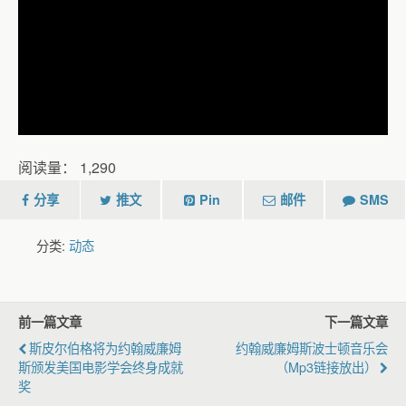
阅读量：
1,290
分享
推文
Pin
邮件
SMS
分类:
动态
前一篇文章
下一篇文章
斯皮尔伯格将为约翰威廉姆
约翰威廉姆斯波士顿音乐会
斯颁发美国电影学会终身成就
（mp3链接放出）
奖