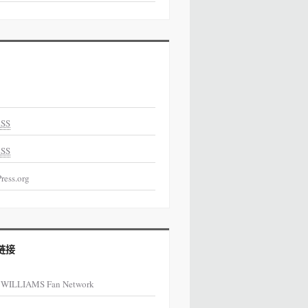
SS
SS
ress.org
链接
 WILLIAMS Fan Network