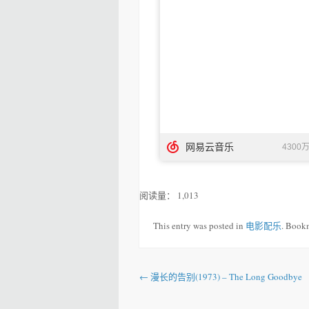
阅读量：
1,013
This entry was posted in
电影配乐
. Book
Post navigation
←
漫长的告别(1973) – The Long Goodbye