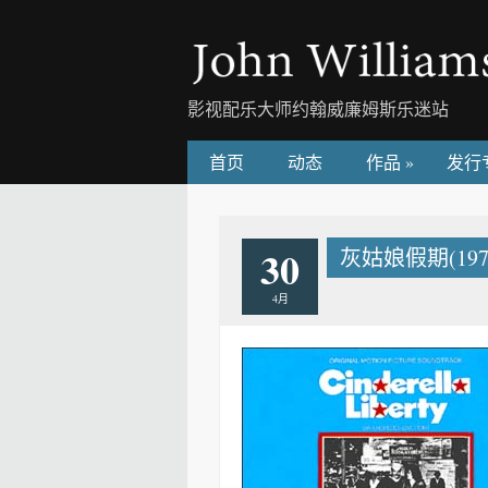
影视配乐大师约翰威廉姆斯乐迷站
首页
动态
作品
»
发行
30
灰姑娘假期(1973) –
4月