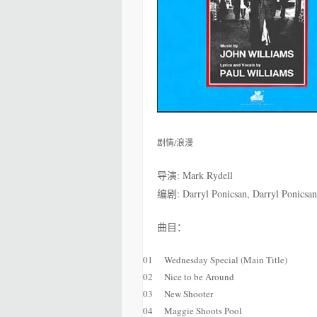
剧情/浪漫
导演: Mark Rydell
编剧: Darryl Ponicsan, Darryl Ponicsan
曲目：
01
Wednesday Special (Main Title)
02
Nice to be Around
03
New Shooter
04
Maggie Shoots Pool