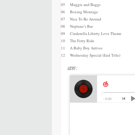
05
Maggie and Baggs
06
Boxing Montage
07
Nice To Be Around
08
Neptune’s Bar
09
Cinderella Liberty Love Theme
10
The Ferry Ride
11
A Baby Boy Arrives
12
Wednesday Special (End Title)
试听：