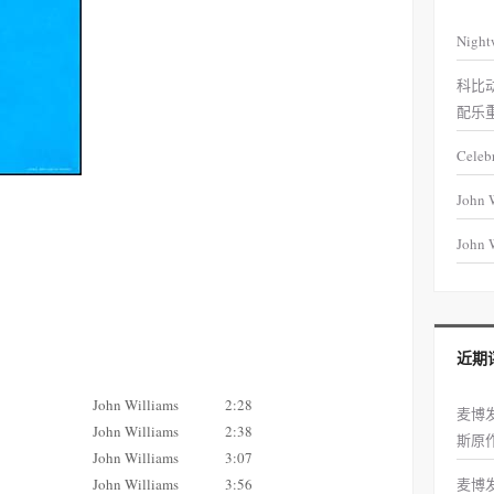
Night
科比
配乐
Celeb
John 
John W
近期
John Williams
2:28
麦博
John Williams
2:38
斯原
John Williams
3:07
John Williams
3:56
麦博