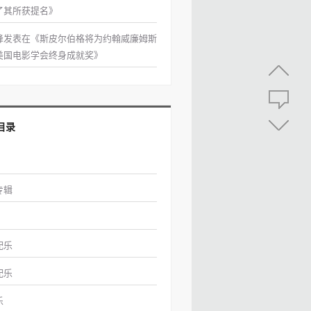
了其所获提名
》
峰
发表在《
斯皮尔伯格将为约翰威廉姆斯
美国电影学会终身成就奖
》
目录
专辑
配乐
配乐
乐