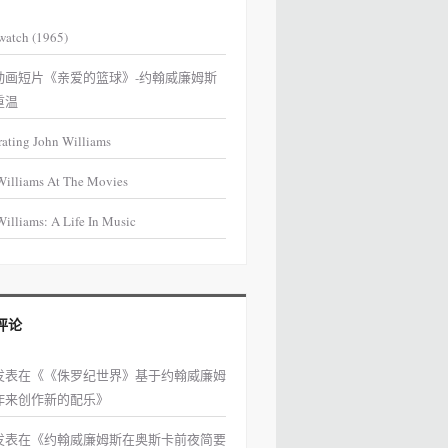
watch (1965)
动画短片《亲爱的篮球》-约翰威廉姆斯
重温
rating John Williams
Williams At The Movies
illiams: A Life In Music
评论
发表在《
《侏罗纪世界》基于约翰威廉姆
作来创作新的配乐
》
发表在《
约翰威廉姆斯在奥斯卡前夜简要