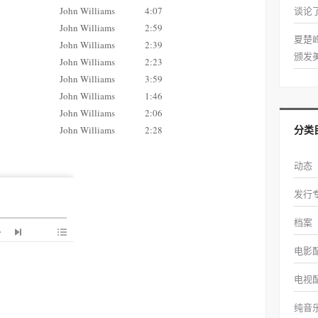
John Williams
4:07
谈论
John Williams
2:59
夏楚
John Williams
2:39
颁发
John Williams
2:23
John Williams
3:59
John Williams
1:46
John Williams
2:06
分类
John Williams
2:28
动态
发行
档案
电影
电视
纯音