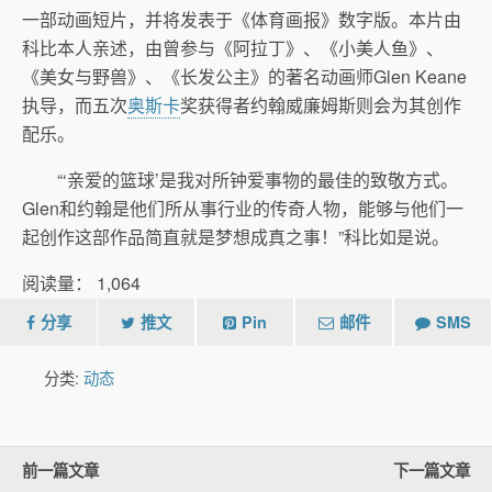
一部动画短片，并将发表于《体育画报》数字版。本片由
科比本人亲述，由曾参与《阿拉丁》、《小美人鱼》、
《美女与野兽》、《长发公主》的著名动画师Glen Keane
执导，而五次
奥斯卡
奖获得者约翰威廉姆斯则会为其创作
配乐。
“‘亲爱的篮球’是我对所钟爱事物的最佳的致敬方式。
Glen和约翰是他们所从事行业的传奇人物，能够与他们一
起创作这部作品简直就是梦想成真之事！”科比如是说。
阅读量：
1,064
分享
推文
Pin
邮件
SMS
分类:
动态
前一篇文章
下一篇文章