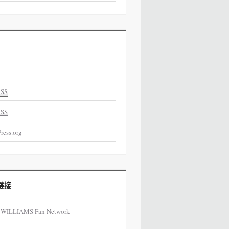
SS
SS
ress.org
链接
 WILLIAMS Fan Network