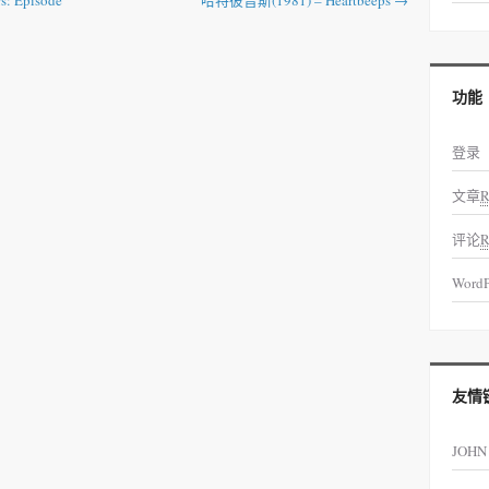
 Episode
哈特彼普斯(1981) – Heartbeeps
→
功能
登录
文章
R
评论
R
WordP
友情
JOHN