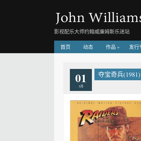
影视配乐大师约翰威廉姆斯乐迷站
首页
动态
作品
»
发行
01
夺宝奇兵(1981) – R
5月