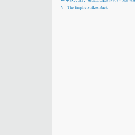
Post navigation
←
星球大战2：帝国反击战(1980) – Star Wars:
V – The Empire Strikes Back