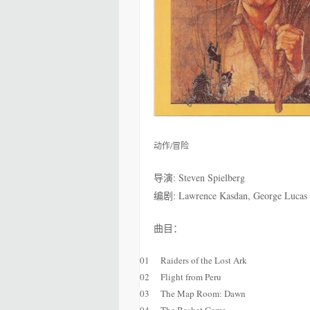
动作/冒险
导演: Steven Spielberg
编剧: Lawrence Kasdan, George Lucas
曲目：
01
Raiders of the Lost Ark
02
Flight from Peru
03
The Map Room: Dawn
04
The Basket Game