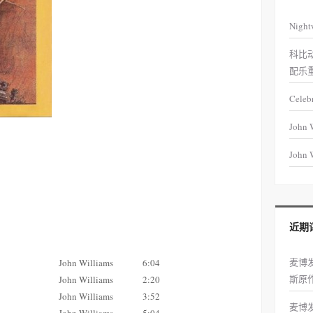
Night
科比
配乐
Celeb
John 
John W
近期
麦博
John Williams
6:04
斯原
John Williams
2:20
John Williams
3:52
麦博
John Williams
5:04