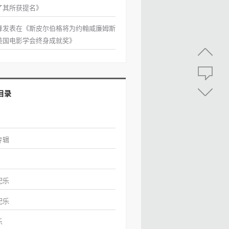
了其所获提名
》
峰
发表在《
斯皮尔伯格将为约翰威廉姆斯
美国电影学会终身成就奖
》
目录
专辑
配乐
配乐
乐