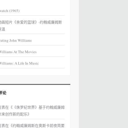
watch (1965)
动画短片《亲爱的篮球》-约翰威廉姆斯
重温
rating John Williams
Williams At The Movies
illiams: A Life In Music
评论
发表在《
《侏罗纪世界》基于约翰威廉姆
作来创作新的配乐
》
发表在《
约翰威廉姆斯在奥斯卡前夜简要