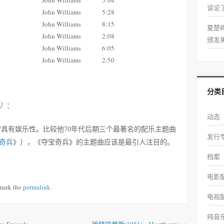
谈论
John Williams
5:28
John Williams
8:15
夏楚
John Williams
2:08
颁发
John Williams
6:05
John Williams
2:50
分类
d）
：
动态
有娱乐性。比较他70年代后期三个最著名的配乐主题曲
发行
奇兵
》），《夺宝奇兵》的主题曲应该是最引人注目的。
档案
电影
mark the
permalink
.
电视
纯音