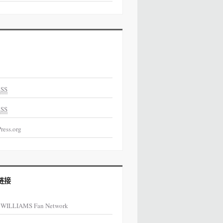
SS
SS
ress.org
链接
 WILLIAMS Fan Network