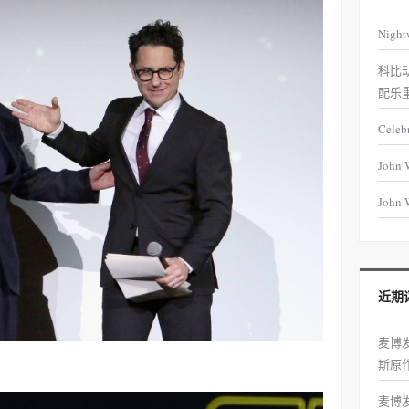
Night
科比
配乐
Celeb
John 
John W
近期
麦博
斯原
麦博