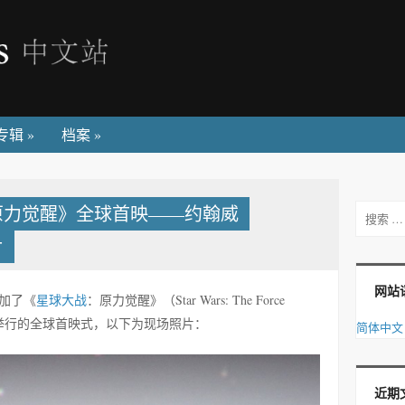
专辑
»
档案
»
原力觉醒》全球首映——约翰威
搜索
片
网站
参加了《
星球大战
：原力觉醒》（Star Wars: The Force
剧院举行的全球首映式，以下为现场照片：
简体中文
近期