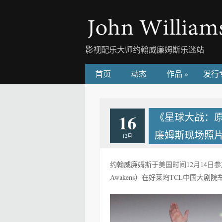
影视配乐大师约翰威廉姆斯乐迷站
首页
动态
作品
»
发行
16
《星球大战：
廉姆斯现场照
12月
约翰威廉姆斯于美国时间12月14日
Awakens）在好莱坞TCL中国大