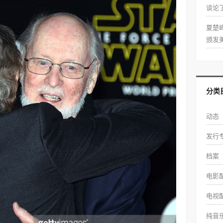
谈论
夏楚
颁发
分类
动态
发行
档案
电影
电视
纯音