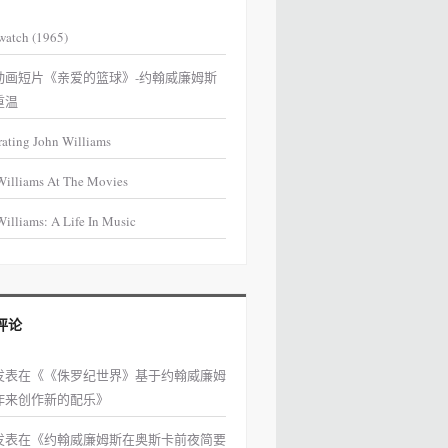
watch (1965)
动画短片《亲爱的篮球》-约翰威廉姆斯
重温
rating John Williams
Williams At The Movies
illiams: A Life In Music
评论
发表在《
《侏罗纪世界》基于约翰威廉姆
作来创作新的配乐
》
发表在《
约翰威廉姆斯在奥斯卡前夜简要