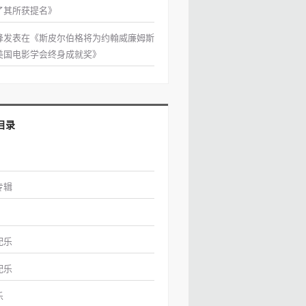
了其所获提名
》
峰
发表在《
斯皮尔伯格将为约翰威廉姆斯
美国电影学会终身成就奖
》
目录
专辑
配乐
配乐
乐