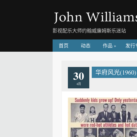
影视配乐大师约翰威廉姆斯乐迷站
首页
动态
作品
»
发行
30
华府风光(1960) – 
4月