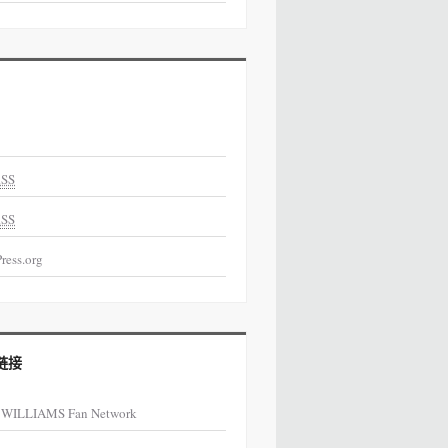
SS
SS
ress.org
链接
 WILLIAMS Fan Network