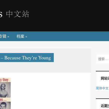
专辑
»
档案
»
Because They’re Young
搜索
网站
简体中文
近期