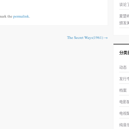
谈论
夏楚
mark the
permalink
.
颁发
The Secret Ways(1961)
→
分类
动态
发行
档案
电影
电视
纯音