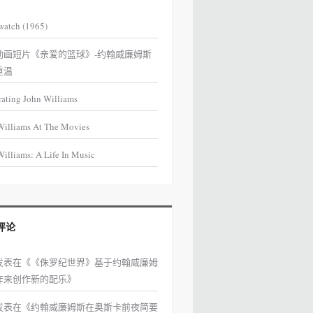
watch (1965)
动画短片《亲爱的篮球》-约翰威廉姆斯
重温
rating John Williams
Williams At The Movies
illiams: A Life In Music
评论
发表在《
《侏罗纪世界》基于约翰威廉姆
作来创作新的配乐
》
发表在《
约翰威廉姆斯在奥斯卡前夜简要