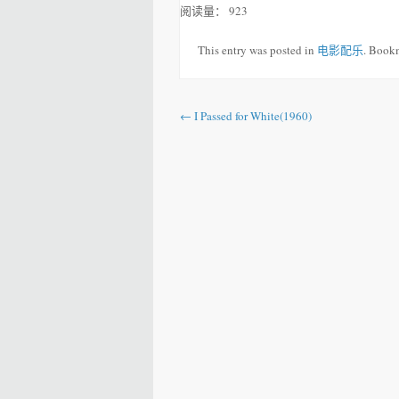
阅读量：
923
This entry was posted in
电影配乐
. Book
Post navigation
←
I Passed for White(1960)