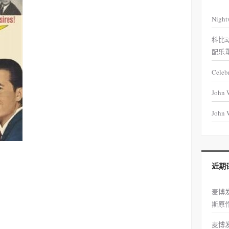
Night
科比
配乐
Celeb
John 
John W
近期
麦博
斯原
麦博