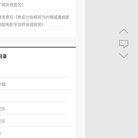
了其所获提名
》
峰
发表在《
斯皮尔伯格将为约翰威廉姆斯
美国电影学会终身成就奖
》
目录
专辑
配乐
配乐
乐