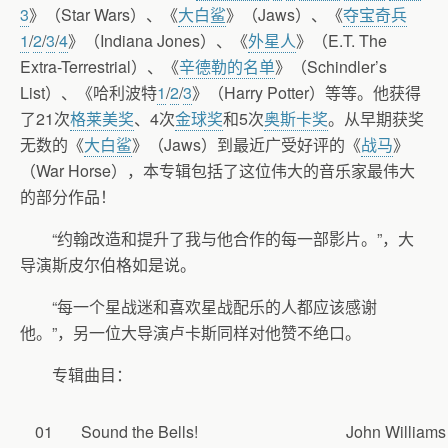
3
》（Star Wars）、《
大白鲨
》（Jaws）、《
夺宝奇兵
1
/
2
/
3
/
4
》（Indiana Jones）、《
外星人
》（E.T. The
Extra-Terrestrial）、《
辛德勒的名单
》（Schindler’s
List）、《哈利波特
1
/
2
/
3
》（Harry Potter）等等。他获得
了21次
格莱美奖
、4次
金球奖
和5次
奥斯卡奖
。从早期获奖
无数的《
大白鲨
》（Jaws）到最近广受好评的《
战马
》
（War Horse），本专辑包括了这位伟大的音乐家最伟大
的部分作品！
“约翰改造和提升了我与他合作的每一部影片。”，大
导演斯皮尔伯格如是说。
“每一个星战迷和喜欢星战配乐的人都应该感谢
他。”，另一位大导演卢卡斯同样对他赞不绝口。
专辑曲目：
01
Sound the Bells!
John Williams