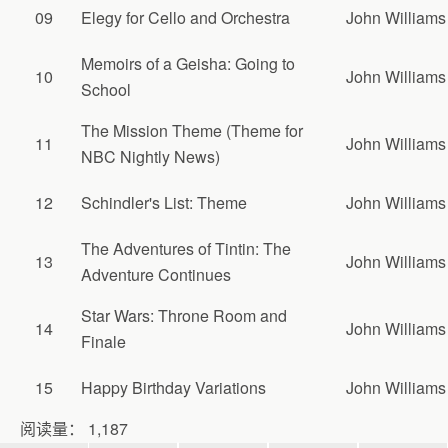
09
Elegy for Cello and Orchestra
John Williams
Memoirs of a Geisha: Going to
10
John Williams
School
The Mission Theme (Theme for
11
John Williams
NBC Nightly News)
12
Schindler's List: Theme
John Williams
The Adventures of Tintin: The
13
John Williams
Adventure Continues
Star Wars: Throne Room and
14
John Williams
Finale
15
Happy Birthday Variations
John Williams
阅读量：
1,187