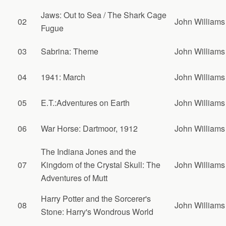
Jaws: Out to Sea / The Shark Cage
02
John Williams
Fugue
03
Sabrina: Theme
John Williams
04
1941: March
John Williams
05
E.T.:Adventures on Earth
John Williams
06
War Horse: Dartmoor, 1912
John Williams
The Indiana Jones and the
07
Kingdom of the Crystal Skull: The
John Williams
Adventures of Mutt
Harry Potter and the Sorcerer's
08
John Williams
Stone: Harry's Wondrous World