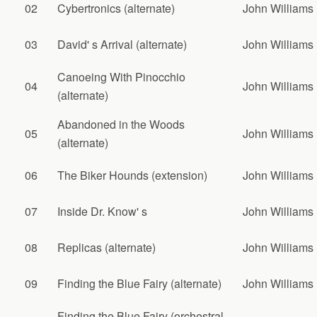
02
Cybertronics (alternate)
John Williams
03
David' s Arrival (alternate)
John Williams
Canoeing With Pinocchio
04
John Williams
(alternate)
Abandoned in the Woods
05
John Williams
(alternate)
06
The Biker Hounds (extension)
John Williams
07
Inside Dr. Know' s
John Williams
08
Replicas (alternate)
John Williams
09
Finding the Blue Fairy (alternate)
John Williams
Finding the Blue Fairy (orchestral