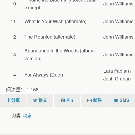
10
John Williams
excerpt)
11
What Is Your Wish (alternate)
John Williams
12
The Reunion (alternate)
John Williams
Abandoned in the Woods (album
13
John Williams
version)
Lara Fabian /
14
For Always (Duet)
Josh Groban
阅读量：
1,158
分享
推文
Pin
邮件
SMS
分类:
动态