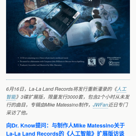
6月16日，La-La Land Records将发行重新灌录的《
人工
智能
》3碟扩展版，限量发行3000套，包含2个小时从未发
行的曲目，专辑由Mike Matessino制作，
JWFan
近日专门
采访了他。
向Dr. Know提问：与制作人Mike Matessino关于
La-La Land Records的《人工智能》扩展版访谈