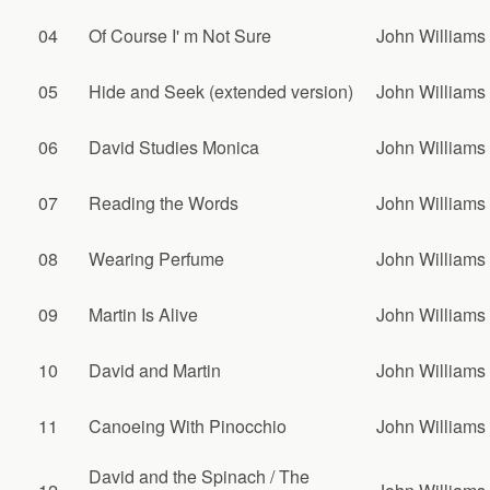
04
Of Course I' m Not Sure
John Williams
05
Hide and Seek (extended version)
John Williams
06
David Studies Monica
John Williams
07
Reading the Words
John Williams
08
Wearing Perfume
John Williams
09
Martin Is Alive
John Williams
10
David and Martin
John Williams
11
Canoeing With Pinocchio
John Williams
David and the Spinach / The