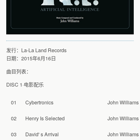
发行：La-La Land Records
日期：2015年6月16日
曲目列表：
DISC 1·电影配乐
01
Cybertronics
John Williams
02
Henry Is Selected
John Williams
03
David' s Arrival
John Williams