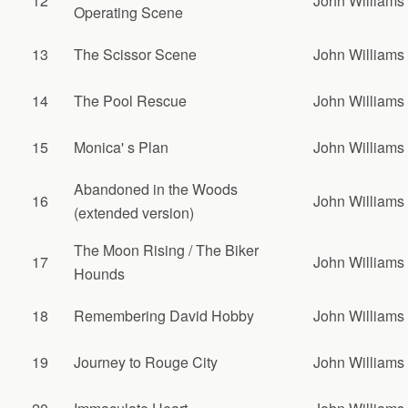
12
John Williams
Operating Scene
13
The Scissor Scene
John Williams
14
The Pool Rescue
John Williams
15
Monica' s Plan
John Williams
Abandoned in the Woods
16
John Williams
(extended version)
The Moon Rising / The Biker
17
John Williams
Hounds
18
Remembering David Hobby
John Williams
19
Journey to Rouge City
John Williams