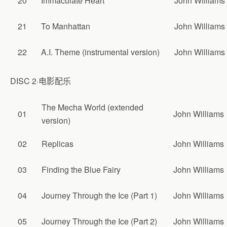
20
Immaculate Heart
John Williams
21
To Manhattan
John Williams
22
A.I. Theme (instrumental version)
John Williams
DISC 2·电影配乐
The Mecha World (extended
01
John Williams
version)
02
Replicas
John Williams
03
Finding the Blue Fairy
John Williams
04
Journey Through the Ice (Part 1)
John Williams
05
Journey Through the Ice (Part 2)
John Williams