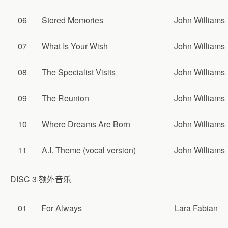
06
Stored Memories
John Williams
07
What Is Your Wish
John Williams
08
The Specialist Visits
John Williams
09
The Reunion
John Williams
10
Where Dreams Are Born
John Williams
11
A.I. Theme (vocal version)
John Williams
DISC 3·额外音乐
01
For Always
Lara Fabian